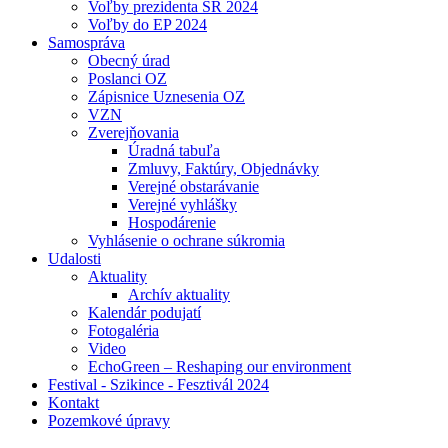
Voľby prezidenta SR 2024
Voľby do EP 2024
Samospráva
Obecný úrad
Poslanci OZ
Zápisnice Uznesenia OZ
VZN
Zverejňovania
Úradná tabuľa
Zmluvy, Faktúry, Objednávky
Verejné obstarávanie
Verejné vyhlášky
Hospodárenie
Vyhlásenie o ochrane súkromia
Udalosti
Aktuality
Archív aktuality
Kalendár podujatí
Fotogaléria
Video
EchoGreen – Reshaping our environment
Festival - Szikince - Fesztivál 2024
Kontakt
Pozemkové úpravy