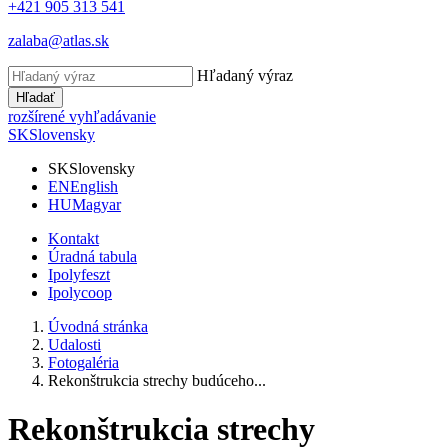
+421 905 313 541
zalaba@atlas.sk
Hľadaný výraz
Hľadať
rozšírené vyhľadávanie
SK
Slovensky
SK
Slovensky
EN
English
HU
Magyar
Kontakt
Úradná tabula
Ipolyfeszt
Ipolycoop
Úvodná stránka
Udalosti
Fotogaléria
Rekonštrukcia strechy budúceho...
Rekonštrukcia strechy