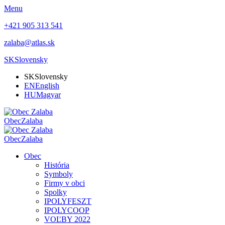
Menu
+421 905 313 541
zalaba@atlas.sk
SK
Slovensky
SK
Slovensky
EN
English
HU
Magyar
Obec
Zalaba
Obec
Zalaba
Obec
História
Symboly
Firmy v obci
Spolky
IPOLYFESZT
IPOLYCOOP
VOĽBY 2022